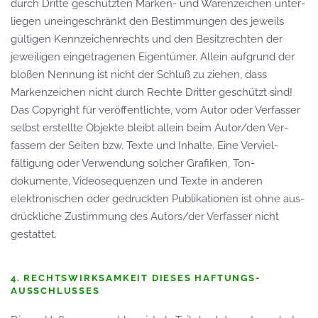
durch Dritte ge­schützten Marken- und Waren­zeichen unter­
liegen unein­geschränkt den Bestim­mungen des jeweils
gültigen Kenn­zeichen­rechts und den Besitz­rechten der
jeweiligen ein­ge­tragenen Eigen­tümer. Allein auf­grund der
bloßen Nennung ist nicht der Schluß zu ziehen, dass
Marken­zeichen nicht durch Rechte Dritter geschützt sind!
Das Copyright für veröffent­lichte, vom Autor oder Verfasser
selbst er­stellte Objekte bleibt allein beim Autor/den Ver­
fassern der Seiten bzw. Texte und Inhalte. Eine Verviel­
fältigung oder Ver­wendung solcher Grafiken, Ton­
dokumente, Video­sequenzen und Texte in anderen
elektron­ischen oder ge­druckten Publikationen ist ohne aus­
drückliche Zustimmung des Autors/der Ver­fasser nicht
gestattet.
4. RECHTSWIRKSAMKEIT DIESES HAFTUNGS­
AUSSCHLUSSES