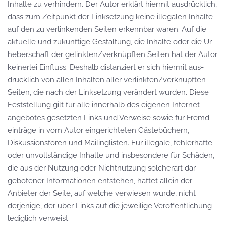
Inhalte zu ver­hindern. Der Autor erklärt hiermit aus­drücklich,
dass zum Zeit­punkt der Link­setzung keine illegalen Inhalte
auf den zu ver­linkenden Seiten er­kenn­bar waren. Auf die
aktuelle und zu­künftige Ge­staltung, die In­halte oder die Ur­
heber­schaft der gelinkten/­verknüpften Seiten hat der Autor
keiner­lei Einfluss. Deshalb distanziert er sich hiermit aus­
drücklich von allen Inhalten aller ver­linkten/­verknüpften
Seiten, die nach der Link­setzung verändert wurden. Diese
Fest­stellung gilt für alle inner­halb des eigenen Internet­
angebotes gesetzten Links und Verweise sowie für Fremd­
einträge in vom Autor ein­gerichteten Gäste­büchern,
Diskussions­foren und Mailing­listen. Für illegale, fehler­hafte
oder unvoll­ständige Inhalte und ins­besondere für Schäden,
die aus der Nutzung oder Nicht­nutzung solcher­art dar­
gebotener Infor­mationen ent­stehen, haftet allein der
Anbieter der Seite, auf welche verwiesen wurde, nicht
derjenige, der über Links auf die jeweilige Veröffent­lichung
lediglich verweist.