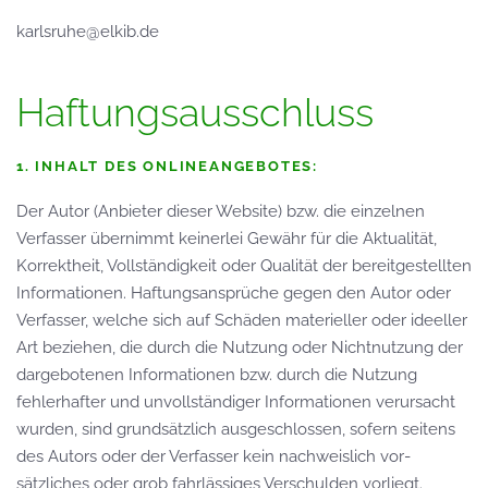
karlsruhe@elkib.de
Haftungsausschluss
1. INHALT DES ONLINEANGEBOTES:
Der Autor (Anbieter dieser Website) bzw. die einzelnen
Verfasser über­nimmt keinerlei Gewähr für die Aktualität,
Korrektheit, Vollständig­keit oder Qualität der bereit­gestellten
Informationen. Haftungs­ansprüche gegen den Autor oder
Verfasser, welche sich auf Schäden materieller oder ideeller
Art beziehen, die durch die Nutzung oder Nicht­nutzung der
dar­gebotenen Informationen bzw. durch die Nutzung
fehler­hafter und unvolls­tändiger Informationen verursacht
wurden, sind grund­sätzlich aus­ge­schlossen, sofern seitens
des Autors oder der Verfasser kein nach­weislich vor­
sätzliches oder grob fahr­lässiges Ver­schulden vor­liegt.